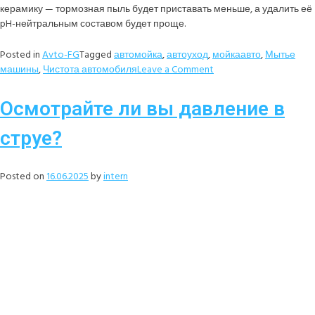
керамику — тормозная пыль будет приставать меньше, а удалить её
pH-нейтральным составом будет проще.
Posted in
Avto-FG
Tagged
автомойка
,
автоуход
,
мойкаавто
,
Мытье
машины
,
Чистота автомобиля
Leave a Comment
Осмотрайте ли вы давление в
струе?
Posted on
16.06.2025
by
intern