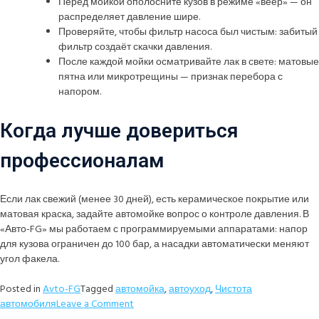
Перед мойкой ополосните кузов в режиме «веер» — он
распределяет давление шире.
Проверяйте, чтобы фильтр насоса был чистым: забитый
фильтр создаёт скачки давления.
После каждой мойки осматривайте лак в свете: матовые
пятна или микротрещины — признак перебора с
напором.
Когда лучше довериться
профессионалам
Если лак свежий (менее 30 дней), есть керамическое покрытие или
матовая краска, задайте автомойке вопрос о контроле давления. В
«Авто-FG» мы работаем с программируемыми аппаратами: напор
для кузова ограничен до 100 бар, а насадки автоматически меняют
угол факела.
Posted in
Avto-FG
Tagged
автомойка
,
автоуход
,
Чистота
автомобиля
Leave a Comment