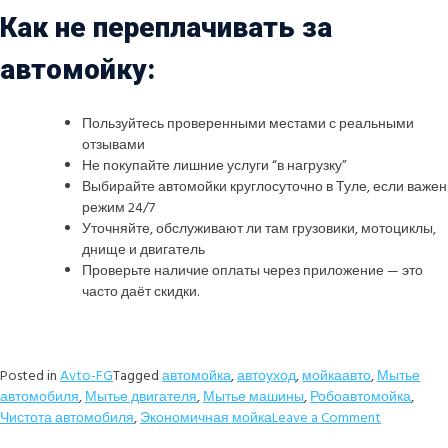
Как не переплачивать за
автомойку:
Пользуйтесь проверенными местами с реальными
отзывами
Не покупайте лишние услуги “в нагрузку”
Выбирайте автомойки круглосуточно в Туле, если важен
режим 24/7
Уточняйте, обслуживают ли там грузовики, мотоциклы,
днище и двигатель
Проверьте наличие оплаты через приложение — это
часто даёт скидки.
Posted in
Avto-FG
Tagged
автомойка
,
автоуход
,
мойкаавто
,
Мытье
автомобиля
,
Мытье двигателя
,
Мытье машины
,
Робоавтомойка
,
Чистота автомобиля
,
Экономичная мойка
Leave a Comment