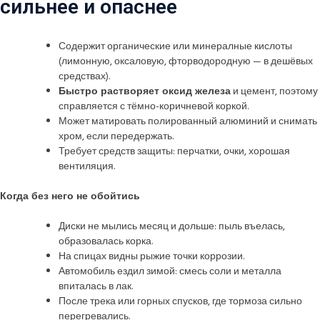
сильнее и опаснее
Содержит органические или минерал­ные кислоты
(лимонную, оксаловую, фтор­водородную — в дешёвых
средствах).
Быстро растворяет оксид железа
и цемент, поэтому
справляется с тёмно-коричневой коркой.
Может матировать полированный алюминий и снимать
хром, если передержать.
Требует средств защиты: перчатки, очки, хорошая
вентиляция.
Когда без него не обойтись
Диски не мылись месяц и дольше: пыль въелась,
образовалась корка.
На спицах видны рыжие точки коррозии.
Автомобиль ездил зимой: смесь соли и металла
впиталась в лак.
После трека или горных спусков, где тормоза сильно
перегревались.