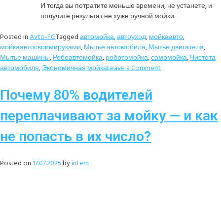
И тогда вы потратите меньше времени, не устанете, и
получите результат не хуже ручной мойки.
Posted in
Avto-FG
Tagged
автомойка
,
автоуход
,
мойкаавто
,
мойкаавтосвоимируками
,
Мытье автомобиля
,
Мытье двигателя
,
Мытье машины
,
Робоавтомойка
,
роботомойка
,
самомойка
,
Чистота
автомобиля
,
Экономичная мойка
Leave a Comment
Почему 80% водителей
переплачивают за мойку — и как
не попасть в их число?
Posted on
17.07.2025
by
intern