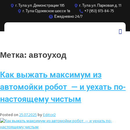
г. Тула ул. Демонстрации 195
г. Тула ул. Парковая д. 11
г. Тула Одоевское шоссе 1в
+7 (953) 973-84-75
Ежедневно 24/7
Метка:
автоуход
Как выжать максимум из
автомойки робот — и уехать по-
настоящему чистым
Posted on
25.07.2025
by
Editor2