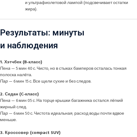
и ультрафиолетовой лампой (подсвечивает остатки
жира).
Результаты: минуты
и наблюдения
1. Хэтчбек (B‑класс)
Пена
— 5 мин 40 с. Чисто, но в стыках бамперов осталась тонкая
полоска налёта.
Пар
— 6 мин 15 с. Все щели сухие и без следов.
2. Седан (C‑класс)
Пена
— 6 мин 05 с. На торце крышки багажника остался лёгкий
жирный след.
Пар
— 6 мин 50 с. Чистота идеальная; расход воды почти вдвое
меньше.
3. Кроссовер (compact SUV)