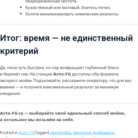
безукоризненная чистота.
Кузов тёмный или матовый, боитесь пятен.
Хотите минимизировать химические реагенты.
Итог: время — не единственный
критерий
Да, пена чуть быстрее, но пар возвращает глубинный блеск
и бережёт лак. На станции
Avto‑FG
доступны оба формата
экспресс‑мойки. Подъезжайте, расскажите оператору, что для вас
важнее — и получите максимальный результат за минимум
ожидания.
Avto‑FG.ru — выбирайте свой идеальный способ мойки,
а остальное мы возьмём на себя.
Posted in
Avto-FG
Tagged
автомойка
,
автоуход
,
мойкаавто
,