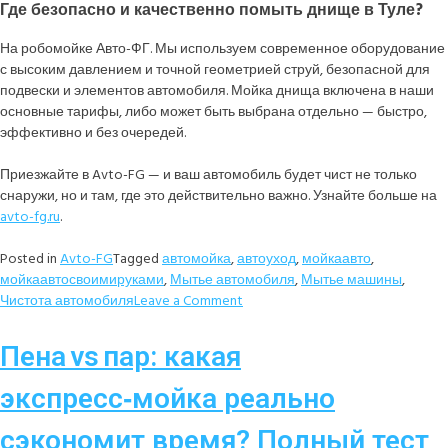
Где безопасно и качественно помыть днище в Туле?
На робомойке Авто-ФГ. Мы используем современное оборудование
с высоким давлением и точной геометрией струй, безопасной для
подвески и элементов автомобиля. Мойка днища включена в наши
основные тарифы, либо может быть выбрана отдельно — быстро,
эффективно и без очередей.
Приезжайте в Avto-FG — и ваш автомобиль будет чист не только
снаружи, но и там, где это действительно важно. Узнайте больше на
avto-fg.ru
.
Posted in
Avto-FG
Tagged
автомойка
,
автоуход
,
мойкаавто
,
мойкаавтосвоимируками
,
Мытье автомобиля
,
Мытье машины
,
Чистота автомобиля
Leave a Comment
Пена vs пар: какая
экспресс‑мойка реально
сэкономит время? Полный тест