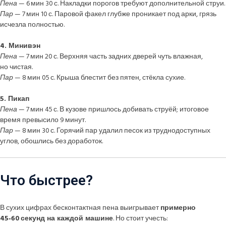
Пена
— 6 мин 30 с. Накладки порогов требуют дополнительной струи.
Пар
— 7 мин 10 с. Паровой факел глубже проникает под арки, грязь
исчезла полностью.
4. Минивэн
Пена
— 7 мин 20 с. Верхняя часть задних дверей чуть влажная,
но чистая.
Пар
— 8 мин 05 с. Крыша блестит без пятен, стёкла сухие.
5. Пикап
Пена
— 7 мин 45 с. В кузове пришлось добивать струёй; итоговое
время превысило 9 минут.
Пар
— 8 мин 30 с. Горячий пар удалил песок из труднодоступных
углов, обошлись без доработок.
Что быстрее?
В сухих цифрах бесконтактная пена выигрывает
примерно
45‑60 секунд на каждой машине
. Но стоит учесть: