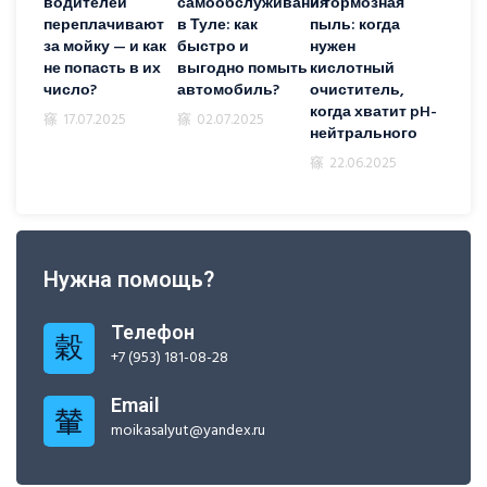
водителей
самообслуживания
и тормозная
переплачивают
в Туле: как
пыль: когда
за мойку — и как
быстро и
нужен
не попасть в их
выгодно помыть
кислотный
число?
автомобиль?
очиститель,
когда хватит pH-
17.07.2025
02.07.2025
нейтрального
22.06.2025
Нужна помощь?
Телефон
+7 (953) 181-08-28
Email
moikasalyut@yandex.ru