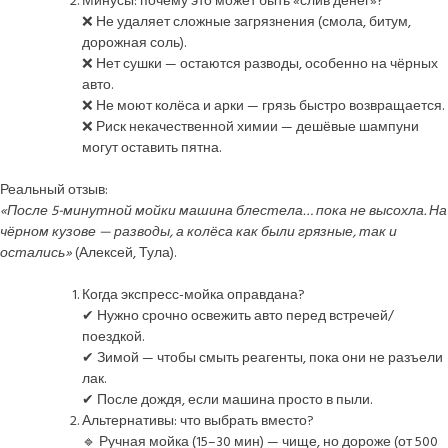
Минусы: почему это может быть «слив денег»?
❌ Не удаляет сложные загрязнения (смола, битум,
дорожная соль).
❌ Нет сушки — остаются разводы, особенно на чёрных
авто.
❌ Не моют колёса и арки — грязь быстро возвращается.
❌ Риск некачественной химии — дешёвые шампуни
могут оставить пятна.
Реальный отзыв:
«После 5-минутной мойки машина блестела… пока не высохла. На
чёрном кузове — разводы, а колёса как были грязные, так и
остались»
(Алексей, Тула).
Когда экспресс-мойка оправдана?
✔ Нужно срочно освежить авто перед встречей/
поездкой.
✔ Зимой — чтобы смыть реагенты, пока они не разъели
лак.
✔ После дождя, если машина просто в пыли.
Альтернативы: что выбрать вместо?
🔹 Ручная мойка (15–30 мин) — чище, но дороже (от 500