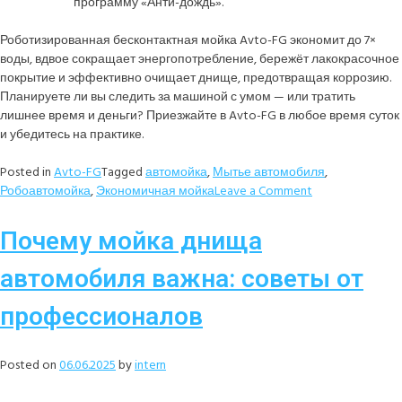
программу «Анти-дождь».
Роботизированная бесконтактная мойка Avto-FG экономит до 7×
воды, вдвое сокращает энергопотребление, бережёт лакокрасочное
покрытие и эффективно очищает днище, предотвращая коррозию.
Планируете ли вы следить за машиной с умом — или тратить
лишнее время и деньги? Приезжайте в Avto-FG в любое время суток
и убедитесь на практике.
Posted in
Avto-FG
Tagged
автомойка
,
Мытье автомобиля
,
Робоавтомойка
,
Экономичная мойка
Leave a Comment
Почему мойка днища
автомобиля важна: советы от
профессионалов
Posted on
06.06.2025
by
intern