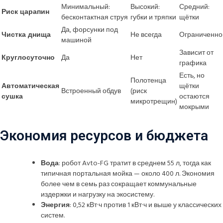
Минимальный:
Высокий:
Средний:
Риск царапин
бесконтактная струя
губки и тряпки
щётки
Да, форсунки под
Чистка днища
Не всегда
Ограниченно
машиной
Зависит от
Круглосуточно
Да
Нет
графика
Есть, но
Полотенца
Автоматическая
щётки
Встроенный обдув
(риск
сушка
остаются
микротрещин)
мокрыми
Экономия ресурсов и бюджета
Вода
: робот Avto-FG тратит в среднем 55 л, тогда как
типичная портальная мойка — около 400 л. Экономия
более чем в семь раз сокращает коммунальные
издержки и нагрузку на экосистему.
Энергия
: 0,52 кВт·ч против 1 кВт·ч и выше у классических
систем.