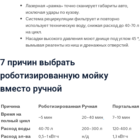
Лазерная «рамка» точно сканирует габариты авто,
исключая удары по кузову.
Система рециркуляции фильтрует и повторно
использует техническую воду, снижая расход до 40-70 л
на цикл.
Насадки высокого давления моют днище под углом 45 °,
вымывая реагенты из ниш и дренажных отверстий.
7 причин выбрать
роботизированную мойку
вместо ручной
Причина
Роботизированная
Ручная
Портальная
Время на
~5 мин
20–40 мин
7–10 мин
полный цикл
Расход воды
40-70 л
200–300 л
120-400 л
Расход эл-ва
0,5–1 кВт·ч
н/д
1,3 кВт·ч