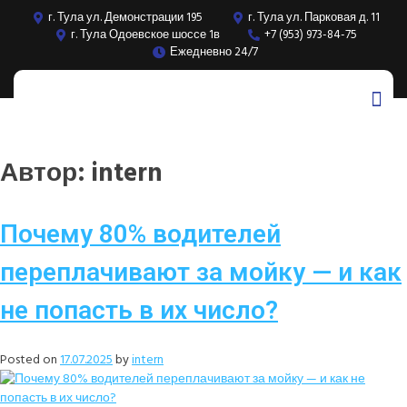
г. Тула ул. Демонстрации 195
г. Тула ул. Парковая д. 11
г. Тула Одоевское шоссе 1в
+7 (953) 973-84-75
Ежедневно 24/7
Автор:
intern
Почему 80% водителей
переплачивают за мойку — и как
не попасть в их число?
Posted on
17.07.2025
by
intern