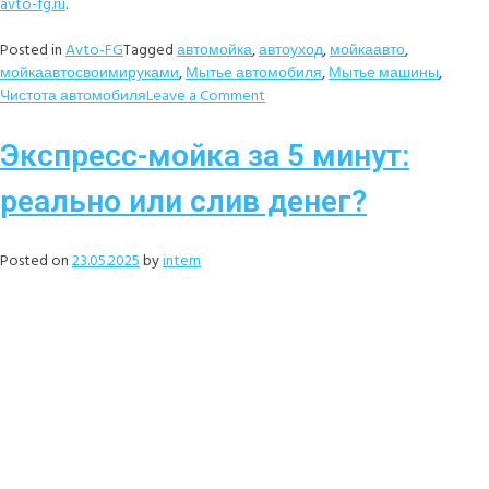
avto-fg.ru
.
Posted in
Avto-FG
Tagged
автомойка
,
автоуход
,
мойкаавто
,
мойкаавтосвоимируками
,
Мытье автомобиля
,
Мытье машины
,
Чистота автомобиля
Leave a Comment
Экспресс-мойка за 5 минут:
реально или слив денег?
Posted on
23.05.2025
by
intern