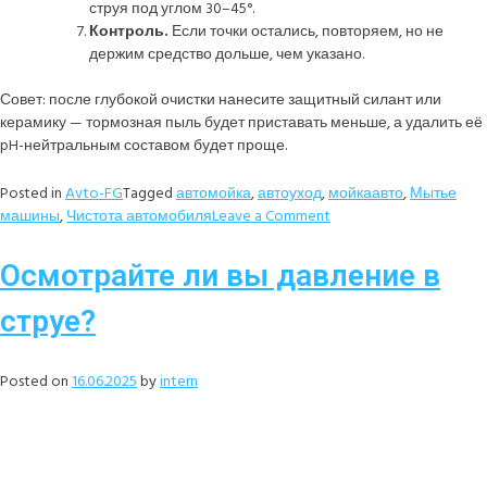
струя под углом 30–45°.
Контроль.
Если точки остались, повторяем, но не
держим средство дольше, чем указано.
Совет: после глубокой очистки нанесите защитный силант или
керамику — тормозная пыль будет приставать меньше, а удалить её
pH-нейтральным составом будет проще.
Posted in
Avto-FG
Tagged
автомойка
,
автоуход
,
мойкаавто
,
Мытье
машины
,
Чистота автомобиля
Leave a Comment
Осмотрайте ли вы давление в
струе?
Posted on
16.06.2025
by
intern