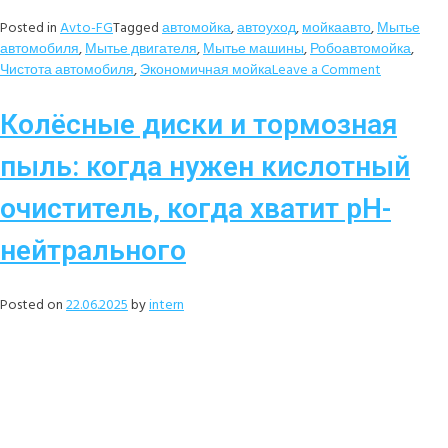
Posted in
Avto-FG
Tagged
автомойка
,
автоуход
,
мойкаавто
,
Мытье
автомобиля
,
Мытье двигателя
,
Мытье машины
,
Робоавтомойка
,
Чистота автомобиля
,
Экономичная мойка
Leave a Comment
Колёсные диски и тормозная
пыль: когда нужен кислотный
очиститель, когда хватит pH-
нейтрального
Posted on
22.06.2025
by
intern