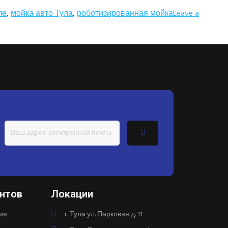
ле
,
мойка авто Тула
,
роботизированная мойка
Leave a
нтов
Локации
ия
г. Тула ул. Парковая д. 11