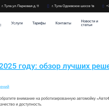
г. Тула ул. Парковая д. 11
г. Тула Одоевское шоссе 1в
+
Новости и
Услуги
Тарифы
Контакты
с
статьи
2025 году: обзор лучших реш
 обратите внимание на роботизированную автомойку «АвтоФ
ачество и доступность.