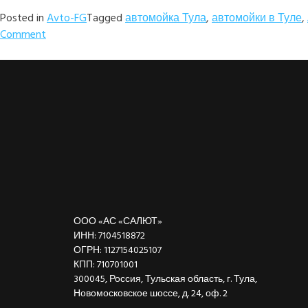
Posted in
Avto-FG
Tagged
автомойка Тула
,
автомойки в Туле
,
Comment
ООО «АС «САЛЮТ»
ИНН: 7104518872
ОГРН: 1127154025107
КПП: 710701001
300045, Россия, Тульская область, г. Тула,
Новомосковское шоссе, д. 24, оф. 2