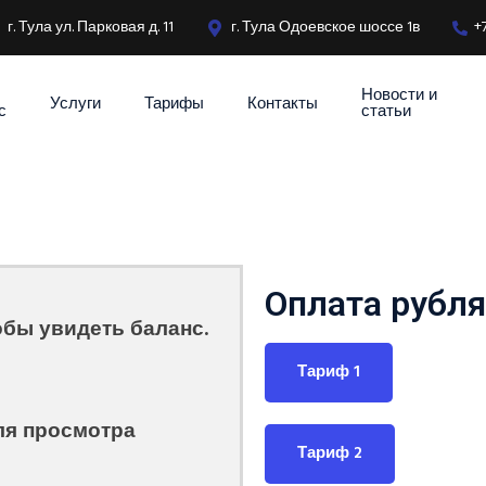
г. Тула ул. Парковая д. 11
г. Тула Одоевское шоссе 1в
+
Новости и
Услуги
Тарифы
Контакты
с
статьи
Оплата рубл
обы увидеть баланс.
Тариф 1
ля просмотра
Тариф 2