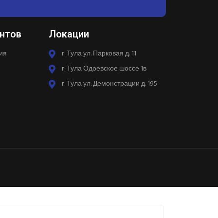
нтов
Локации
ия
г. Тула ул. Парковая д. 11
г. Тула Одоевское шоссе 1в
г. Тула ул. Демонстрации д. 195