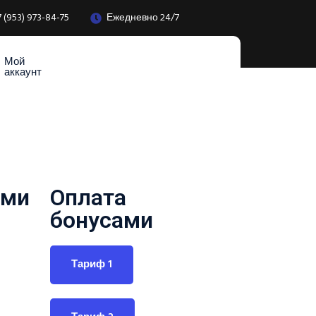
7 (953) 973-84-75
Ежедневно 24/7
Мой
аккаунт
ями
Оплата
бонусами
Тариф 1