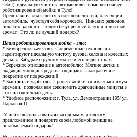
себе!) идеальную чистоту автомобиля с помощью нашей
роботизированной мойки в Туле!
Представьте: она садится в идеально чистый, блестящий
автомобиль, чувствуя себя королевой. Никаких разводов,
никаких царапин – только безупречный блеск и приятный
аромат. Это ли не лучший подарок?
Наша роботизированная мойка – это
:
* Безупречное качество: Современные технологии
гарантируют идеальную чистоту кузова, салона и колёсных
дисков. Забудьте о ручном мытье и его недостатках!
* Бережное отношение к автомобилю: Мягкие щетки и
щадящие моющие средства защищают лакокрасочное
покрытие от повреждений.
* Быстрота и удобство: Процесс мойки занимает минимум
времени, позволяя вам сэкономить драгоценные минуты в
этот праздничный день.
* Удобное расположение: г. Тула, ул. Демонстрации 195/ ул.
Парковая 11
Успейте воспользоваться выгодным мартовским
предложением и подарите своей любимой женщине
незабываемый подарок!
Не знаете, что подарить? Подарите ей чистоту и блеск!