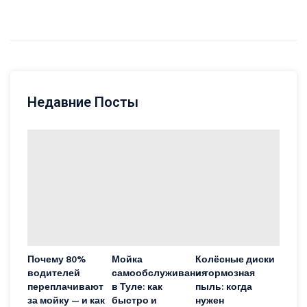
Недавние Посты
Почему 80%
Мойка
Колёсные диски
водителей
самообслуживания
и тормозная
переплачивают
в Туле: как
пыль: когда
за мойку — и как
быстро и
нужен