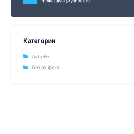
moikasalyut@yandex.ru
Категории
Avto-FG
Без рубрики