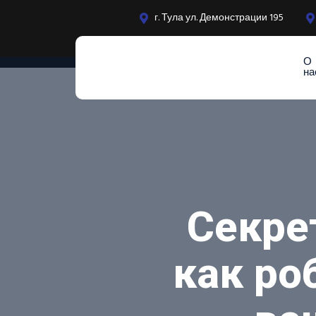
г. Тула ул. Демонстрации 195
О
на
Секре
как ро