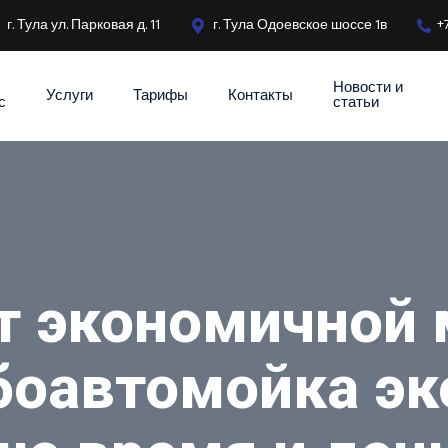
г. Тула ул. Парковая д. 11
г. Тула Одоевское шоссе 1в
+
Новости и
Услуги
Тарифы
Контакты
с
статьи
т экономичной 
боавтомойка э