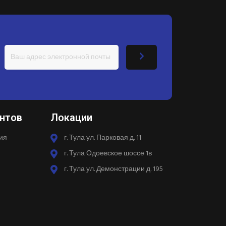
нтов
Локации
ия
г. Тула ул. Парковая д. 11
г. Тула Одоевское шоссе 1в
г. Тула ул. Демонстрации д. 195